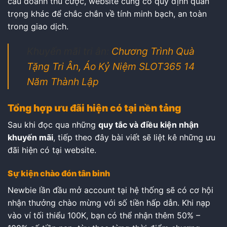
cầu doanh thu cược, website cũng có quy định quan
trọng khác để chắc chắn về tính minh bạch, an toàn
trong giao dịch.
Khuyến mãi tri ân:
Chương Trình Quà
Tặng Tri Ân, Áo Kỷ Niệm SLOT365 14
Năm Thành Lập
Tổng hợp ưu đãi hiện có tại nền tảng
Sau khi đọc qua những
quy tắc và điều kiện nhận
khuyến mãi
, tiếp theo đây bài viết sẽ liệt kê những ưu
đãi hiện có tại website.
Sự kiện chào đón tân binh
Newbie lần đầu mở account tại hệ thống sẽ có cơ hội
nhận thưởng chào mừng với số tiền hấp dẫn. Khi nạp
vào ví tối thiểu 100K, bạn có thể nhận thêm 50% –