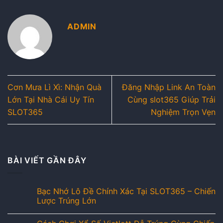
ADMIN
Cơn Mưa Lì Xì: Nhận Quà
Đăng Nhập Link An Toàn
Lớn Tại Nhà Cái Uy Tín
Cùng slot365 Giúp Trải
SLOT365
Nghiệm Trọn Vẹn
BÀI VIẾT GẦN ĐÂY
Bạc Nhớ Lô Đề Chính Xác Tại SLOT365 – Chiến
Lược Trúng Lớn