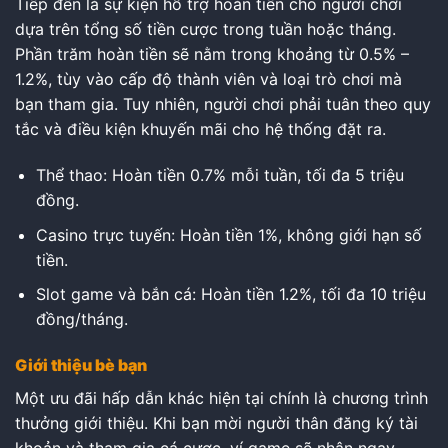
Tiếp đến là sự kiện hỗ trợ hoàn tiền cho người chơi
dựa trên tổng số tiền cược trong tuần hoặc tháng.
Phần trăm hoàn tiền sẽ nằm trong khoảng từ 0.5% –
1.2%, tùy vào cấp độ thành viên và loại trò chơi mà
bạn tham gia. Tuy nhiên, người chơi phải tuân theo quy
tắc và điều kiện khuyến mãi cho hệ thống đặt ra.
Thể thao: Hoàn tiền 0.7% mỗi tuần, tối đa 5 triệu
đồng.
Casino trực tuyến: Hoàn tiền 1%, không giới hạn số
tiền.
Slot game và bắn cá: Hoàn tiền 1.2%, tối đa 10 triệu
đồng/tháng.
Giới thiệu bè bạn
Một ưu đãi hấp dẫn khác hiện tại chính là chương trình
thưởng giới thiệu. Khi bạn mời người thân đăng ký tài