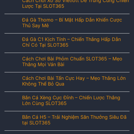
Cách Chơi Xổ Số Vietlott Dễ Trúng Cùng Chiến
Lược Tại SLOT365
Đá Gà Thomo – Bí Mật Hấp Dẫn Khiến Cược
Thủ Say Mê
Đá Gà C1 Kịch Tính – Chiến Thắng Hấp Dẫn
Chỉ Có Tại SLOT365
Cách Chơi Bài Phỏm Chuẩn SLOT365 – Mẹo
Thắng Mọi Ván Bài
Cách Chơi Bài Tấn Cực Hay – Mẹo Thắng Lớn
Không Thể Bỏ Qua
Bắn Cá Xèng Cực Đỉnh – Chiến Lược Thắng
Lớn Cùng SLOT365
Bắn Cá H5 – Trải Nghiệm Săn Thưởng Siêu Đã
tại SLOT365