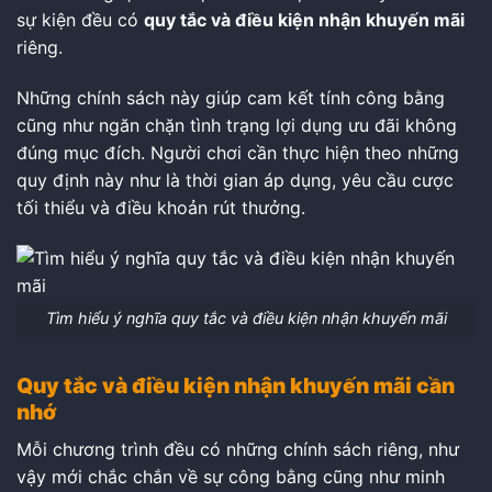
sự kiện đều có
quy tắc và điều kiện nhận khuyến mãi
riêng.
Những chính sách này giúp cam kết tính công bằng
cũng như ngăn chặn tình trạng lợi dụng ưu đãi không
đúng mục đích. Người chơi cần thực hiện theo những
quy định này như là thời gian áp dụng, yêu cầu cược
tối thiểu và điều khoản rút thưởng.
Tìm hiểu ý nghĩa quy tắc và điều kiện nhận khuyến mãi
Quy tắc và điều kiện nhận khuyến mãi cần
nhớ
Mỗi chương trình đều có những chính sách riêng, như
vậy mới chắc chắn về sự công bằng cũng như minh