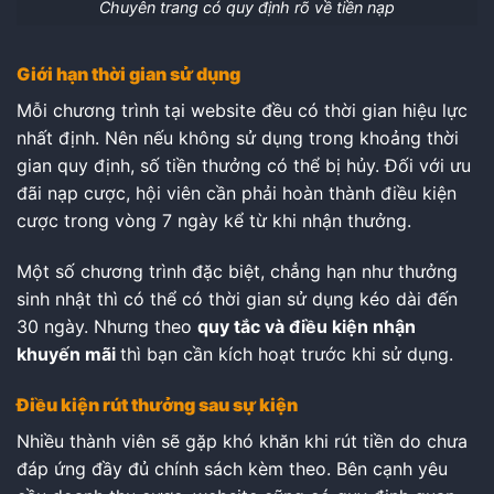
Chuyên trang có quy định rõ về tiền nạp
Giới hạn thời gian sử dụng
Mỗi chương trình tại website đều có thời gian hiệu lực
nhất định. Nên nếu không sử dụng trong khoảng thời
gian quy định, số tiền thưởng có thể bị hủy. Đối với ưu
đãi nạp cược, hội viên cần phải hoàn thành điều kiện
cược trong vòng 7 ngày kể từ khi nhận thưởng.
Một số chương trình đặc biệt, chẳng hạn như thưởng
sinh nhật thì có thể có thời gian sử dụng kéo dài đến
30 ngày. Nhưng theo
quy tắc và điều kiện nhận
khuyến mãi
thì bạn cần kích hoạt trước khi sử dụng.
Điều kiện rút thưởng sau sự kiện
Nhiều thành viên sẽ gặp khó khăn khi rút tiền do chưa
đáp ứng đầy đủ chính sách kèm theo. Bên cạnh yêu