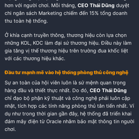
hơn với người chơi. Mỗi tháng,
CEO Thái Dũng
duyệt
chi ngân sách Marketing chiếm đến 15% tổng doanh
thu toàn hệ thống.
Ở khía cạnh truyền thông, thương hiệu còn lựa chọn
những KOL, KOC làm đại sứ thương hiệu. Điều này làm
gia tăng vị thế thương hiệu trên trường đua khốc liệt
với các thương hiệu khác.
Đầu tư mạnh mẽ vào hệ thống phòng thủ công nghệ
Sự an toàn của hội viên luôn là sứ mệnh quan trọng
hàng đầu và thiết thực nhất. Do đó,
CEO Thái Dũng
chỉ đạo bộ phận kỹ thuật và công nghệ phải luôn cập
nhật, tích hợp các tính năng phòng thủ tân tiến nhất. Ví
dụ như trong thời gian gần đây, hệ thống đã triển khai
đám mây điện từ Oracle nhằm bảo mật thông tin người
chơi.