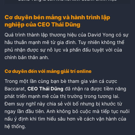
Cơ duyên bén mảng và hành trình lập
nghiệp của CEO Thái Dũng
Quá trình thành lập thương hiệu của David Yong có sự
hẫu thuẫn mạnh mẽ từ gia đình. Tuy nhiên không thể
phủ nhận được sự nỗ lực và phấn đấu tuyệt vời của
chính bản thân anh.
Cơ duyên đến với mảng giải trí online
Trong một lần cùng bạn bè tham gia ván cá cược
Baccarat,
CEO Thái Dũng
đã nhận ra được tiềm năng
phát triển mạnh mẽ của thị trường trong tương lai.
Đem suy nghĩ này chia sẻ với bố nhưng bị khước từ
ngay lần đầu tiên. Anh không bỏ cuộc mà tiếp tục nuôi
nấu ý định khi tìm hiểu sâu hơn về cách vận hành của
hệ thống.