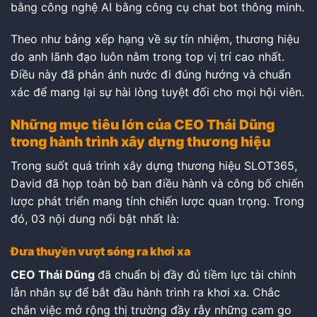
bằng công nghệ AI bằng công cụ chat bot thông minh.
Theo như bảng xếp hạng về sự tín nhiệm, thương hiệu
do anh lãnh đạo luôn nằm trong top vị trí cao nhất.
Điều này đã phản ánh nước đi đúng hướng và chuẩn
xác để mang lại sự hài lòng tuyệt đối cho mọi hội viên.
Những mục tiêu lớn của CEO Thái Dũng
trong hành trình xây dựng thương hiệu
Trong suốt quá trình xây dựng thương hiệu SLOT365,
David đã họp toàn bộ ban điều hành và công bố chiến
lược phát triển mang tính chiến lược quan trọng. Trong
đó, 03 nội dung nổi bật nhất là:
Đưa thuyền vượt sóng ra khơi xa
CEO Thái Dũng
đã chuẩn bị đầy đủ tiềm lực tài chính
lẫn nhân sự để bắt đầu hành trình ra khơi xa. Chắc
chắn việc mở rộng thị trường đầy rẫy những cam go