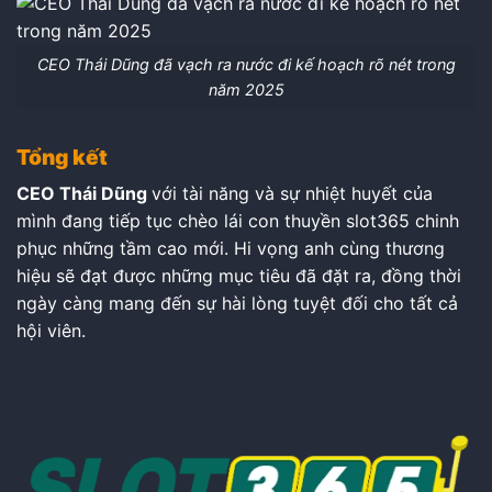
CEO Thái Dũng đã vạch ra nước đi kế hoạch rõ nét trong
năm 2025
Tổng kết
CEO Thái Dũng
với tài năng và sự nhiệt huyết của
mình đang tiếp tục chèo lái con thuyền slot365 chinh
phục những tầm cao mới. Hi vọng anh cùng thương
hiệu sẽ đạt được những mục tiêu đã đặt ra, đồng thời
ngày càng mang đến sự hài lòng tuyệt đối cho tất cả
hội viên.