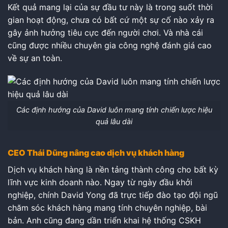
Kết quả mang lại của sự đầu tư này là trong suốt thời
gian hoạt động, chưa có bất cứ một sự cố nào xảy ra
gây ảnh hưởng tiêu cực đến người chơi. Và nhà cái
cũng được nhiều chuyên gia công nghệ đánh giá cao
về sự an toàn.
Các định hướng của David luôn mang tính chiến lược hiệu
quả lâu dài
CEO Thái Dũng nâng cao dịch vụ khách hàng
Dịch vụ khách hàng là nền tảng thành công cho bất kỳ
lĩnh vực kinh doanh nào. Ngay từ ngày đầu khởi
nghiệp, chính David Yong đã trực tiếp đào tạo đội ngũ
chăm sóc khách hàng mang tính chuyên nghiệp, bài
bản. Anh cũng đang dần triển khai hệ thống CSKH