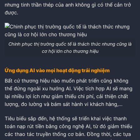
nhưng tinh thần thép của anh không gì có thể cản trở
được.
Chinh phục thị trường quốc tế là thách thức nhưng cũng là
cơ hội lớn cho thương hiệu
Ứng dụng AI vào mọi hoạt động trải nghiệm
Bất cứ thương hiệu nào muốn phát triển cũng không
thể đứng ngoài xu hướng AI. Việc tích hợp AI sẽ mang
lại nhiều lợi ích như giảm thiểu chi phí, cải thiện chất
lượng, đo lường và bám sát hành vi khách hàng,…
Tiêu biểu sắp đến, hệ thống sẽ triển khai việc thanh
toán nạp rút tiền bằng công nghệ AI, từ đó giảm thiểu
các thao tác truyền thống cơ bản. Đồng thời, các tựa