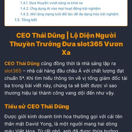
Đưa thuyền vượt sóng ra khơi xa
Ứng dụng AI vào mọi hoạt động trải nghiệm
Mở rộng mạng lưới đối tác để đa dạng hóa trải nghiệm
Tổng kết
CEO Thái Dũng | Lộ Diện Người
Thuyền Trưởng Đưa slot365 Vươn
Xa
CEO Thái Dũng
cũng đồng thời là nhà sáng lập ra
slot365
– nhà cái hàng đầu châu Á với chất lượng đạt
chuẩn 5*. Khi tìm hiểu thông tin về vị tổng giám đốc tài
ba trong bài viết này, chúng ta sẽ biết được vì sao
thương hiệu lại thành công vang dội đến như vậy.
Tiểu sử CEO Thái Dũng
Được giới kinh doanh tinh hoa thường gọi với cái tên
thân mật David Yong, là một người mang hai dòng
máu Việt Hoa. Từ rất nhỏ, anh đã được thừa hưởng