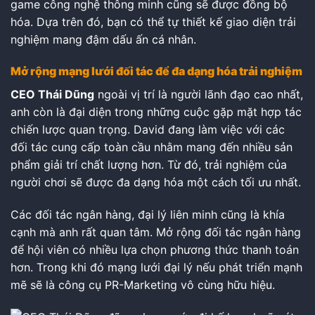
game công nghệ thông minh cũng sẽ được đồng bộ
hóa. Dựa trên đó, bạn có thể tự thiết kế giao diện trải
nghiệm mang đậm dấu ấn cá nhân.
Mở rộng mạng lưới đối tác để đa dạng hóa trải nghiệm
CEO Thái Dũng
ngoài vị trí là người lãnh đạo cao nhất,
anh còn là đại diện trong những cuộc gặp mặt hợp tác
chiến lược quan trọng. David đang làm việc với các
đối tác cung cấp toàn cầu nhằm mang đến nhiều sản
phẩm giải trí chất lượng hơn. Từ đó, trải nghiệm của
người chơi sẽ được đa dạng hóa một cách tối ưu nhất.
Các đối tác ngân hàng, đại lý liên minh cũng là khía
cạnh mà anh rất quan tâm. Mở rộng đối tác ngân hàng
để hội viên có nhiều lựa chọn phương thức thanh toán
hơn. Trong khi đó mạng lưới đại lý nếu phát triển mạnh
mẽ sẽ là công cụ PR-Marketing vô cùng hữu hiệu.