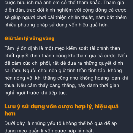
cược hữu ích mà anh em có thể tham khảo. Tham gia
diễn đàn, trao đổi kinh nghiệm với cộng đồng cá cược
sẽ giúp người chơi cải thiện chiến thuật, nắm bắt thêm
nhiều phương pháp sử dụng vốn hiệu quả hơn.
Giữ tâm lý vững vàng
Tâm lý ổn định là một mẹo kiểm soát tài chính then
chốt quyết định thành công khi tham gia cá cược. Nếu
để cảm xúc chi phối, rất dễ đưa ra những quyết định
sai lầm. Người chơi nên giữ tinh thần tỉnh táo, không
nên nóng vội khi thắng cũng như không hoảng loạn khi
thua. Nếu cảm thấy căng thẳng, hãy dành thời gian
nghỉ ngơi trước khi tiếp tục.
Lưu ý sử dụng vốn cược hợp lý, hiệu quả
hơn
Dưới đây là những yếu tố không thể bỏ qua để áp
dụng mẹo quản lí vốn cược hợp lý nhất.