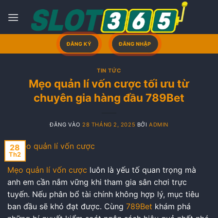
Bỏ
qua
nội
dung
ĐĂNG KÝ
ĐĂNG NHẬP
TIN TỨC
Mẹo quản lí vốn cược tối ưu từ
chuyên gia hàng đầu 789Bet
ĐĂNG VÀO
28 THÁNG 2, 2025
BỞI
ADMIN
28
Th2
Mẹo quản lí vốn cược
luôn là yếu tố quan trọng mà
anh em cần nắm vững khi tham gia sân chơi trực
tuyến. Nếu phân bổ tài chính không hợp lý, mục tiêu
ban đầu sẽ khó đạt được. Cùng
789Bet
khám phá