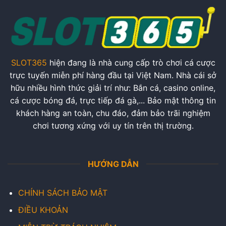
SLOT365
hiện đang là nhà cung cấp trò chơi cá cược
trực tuyến miễn phí hàng đầu tại Việt Nam. Nhà cái sở
hữu nhiều hình thức giải trí như: Bắn cá, casino online,
cá cược bóng đá, trực tiếp đá gà,... Bảo mật thông tin
khách hàng an toàn, chu đáo, đảm bảo trãi nghiệm
chơi tương xứng với uy tín trên thị trường.
HƯỚNG DẪN
CHÍNH SÁCH BẢO MẬT
ĐIỀU KHOẢN